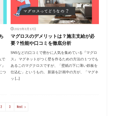
2021年3月17日
ち
マグロスのデメリットは？施主支給が必
要？性能や口コミを徹底分析
、
SNSなどの口コミで密かに人気を集めている『マグロ
入で
ス』 マグネットがつく壁を作るための方法の１つでも
ド』
あるこのマグクロスですが、「壁紙の下に薄い鉄板を
につ
仕込む」というもの。 新築を計画中の方が、「マグネ
ッ […]
2
3
Next