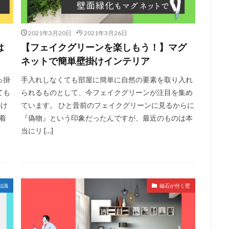
2021年3月20日
2021年3月26日
は
【フェイクグリーンを楽しもう！】マグ
ネットで簡単壁掛けインテリア
っ掛
手入れしなくても部屋に簡単に自然の要素を取り入れ
ても
られるものとして、今フェイクグリーンが注目を集め
かけ
ています。 ひと昔前のフェイクグリーンに見るからに
着
『偽物』という印象だったんですが、最近のものは本
当にリ […]
知識
磁石が付く壁