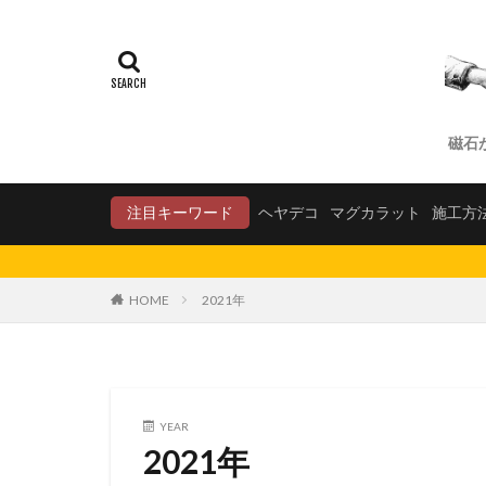
磁石
注目キーワード
ヘヤデコ
マグカラット
施工方
HOME
2021年
YEAR
2021年