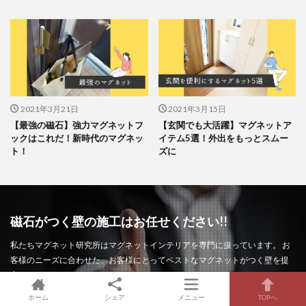
2021年3月21日
2021年3月15日
【最強の磁石】強力マグネットフ
【玄関でも大活躍】マグネットア
ックはこれだ！新時代のマグネッ
イテム5選！外出をもっとスムー
ト！
ズに
磁石がつく壁の施工はお任せください!!
私たちマグネット研究所はマグネットインテリアを専門に扱っています。 お
客様のニーズに合わせた、お客様にとってベストなマグネットがつく壁を提
案します！
ホーム
シェア
メニュー
TOPへ